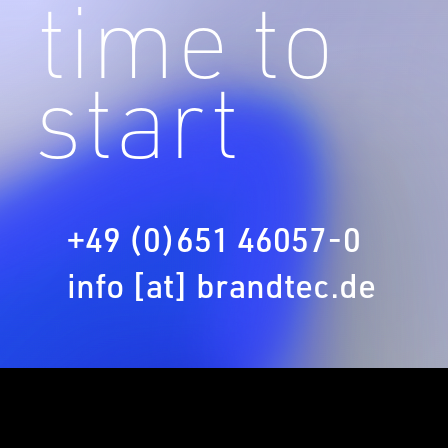
time to
start
+49 (0)651 46057-0
info [at] brandtec.de