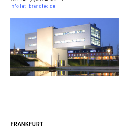
info [at] brandtec.de
FRANKFURT