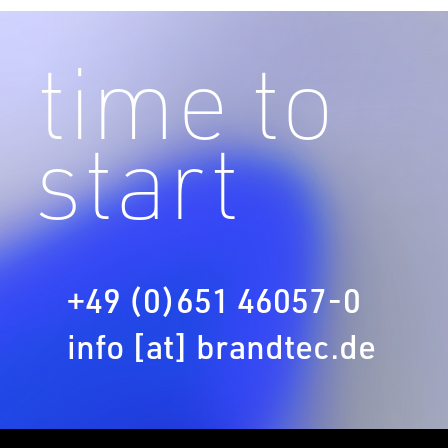
time to
start
+49 (0)651 46057-0
info [at] brandtec.de