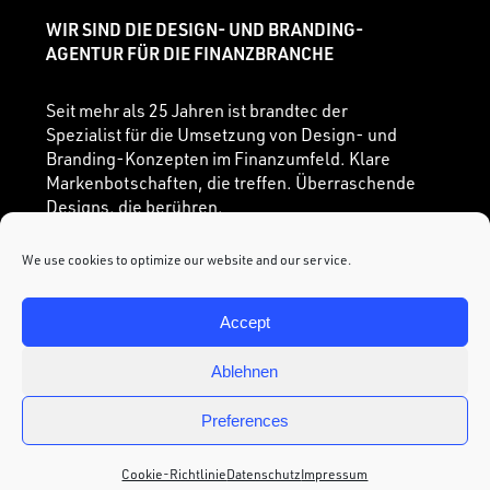
WIR SIND DIE DESIGN- UND BRANDING-
AGENTUR FÜR DIE FINANZBRANCHE
Seit mehr als 25 Jahren ist brandtec der
Spezialist für die Umsetzung von Design- und
Branding-Konzepten im Finanzumfeld. Klare
Markenbotschaften, die treffen. Überraschende
Designs, die berühren.
Kommunikationsstrategien, die lebendig
werden. brandtec ist eine inhabergeführte
We use cookies to optimize our website and our service.
Design- und Branding-Agentur mit Sitz in Trier
und Frankfurt am Main. Mit der Kombination aus
Accept
strategischer Beratung und zielgerichteter
Kreation realisiert brandtec anspruchsvolle On-
Ablehnen
und Offline Projekte.
Preferences
Cookie-Richtlinie
Datenschutz
Impressum