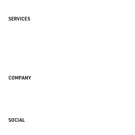
SERVICES
Branding
Brand Design
Brand Communication
Digital Branding
COMPANY
Financial Brands Work
Non Financial Brands Work
SOCIAL