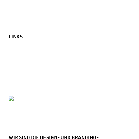
Blog
News
Newsletteranmeldung
LINKS
Impressum
Datenschutz
Sitemap
WIR SIND DIE DESIGN- UND BRANDING-