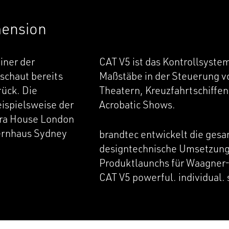
mension
iner der
CAT V5 ist das Kontrollsyste
schaut bereits
Maßstäbe in der Steuerung v
ück. Die
Theatern, Kreuzfahrtschiffen
eispielsweise der
Acrobatic Shows.
ra House London
pernhaus Sydney
brandtec entwickelt die gesa
designtechnische Umsetzung
Produktlaunchs für Waagner-
CAT V5 powerful. individual. 