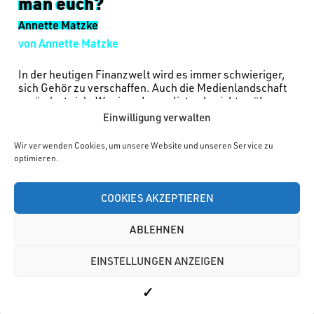
man euch?
Annette Matzke
von Annette Matzke
In der heutigen Finanzwelt wird es immer schwieriger,
sich Gehör zu verschaffen. Auch die Medienlandschaft
verändert sich: Weniger Journalisten berichten über
mehr Themen, die Digitalisierung verschärft den
Einwilligung verwalten
Wettbewerb um Aufmerksamkeit und KI-generierte
Inhalte erschweren die Differenzierung.
Wir verwenden Cookies, um unsere Website und unseren Service zu
optimieren.
Weiterlesen
COOKIES AKZEPTIEREN
ABLEHNEN
EINSTELLUNGEN ANZEIGEN
Impressum
Datenschutz
© brandtec 2025